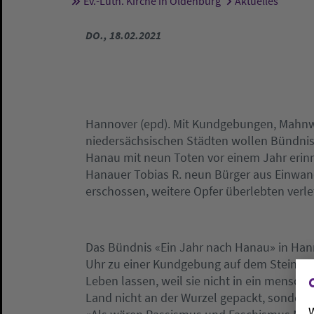
Ev.-Luth. Kirche in Oldenburg
Aktuelles
Sie sind hier:
DO., 18.02.2021
Hannover (epd). Mit Kundgebungen, Mahnw
niedersächsischen Städten wollen Bündniss
Hanau mit neun Toten vor einem Jahr erinn
Hanauer Tobias R. neun Bürger aus Einwand
erschossen, weitere Opfer überlebten verle
Das Bündnis «Ein Jahr nach Hanau» in Hann
Uhr zu einer Kundgebung auf dem Steintor
Leben lassen, weil sie nicht in ein mensch
Land nicht an der Wurzel gepackt, sondern i
W