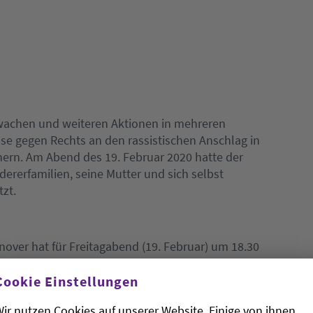
achen und weiteren Aktionen in mehreren
e gegen Rechts an den rassistischen Anschlag in
ern. Am Abend des 19. Februar 2020 hatte der
ererfamilien, seine Mutter und sich selbst
tzt.
over hat für Freitagabend (19. Februar) um 18.30
platz aufgerufen. «Neun Menschen mussten ihr
enverachtendes Weltbild passen, das in diesem
Cookie Einstellungen
n Talkshows diskutiert wird», heißt es im Aufruf:
ir nutzen Cookies auf unserer Website. Einige von ihnen