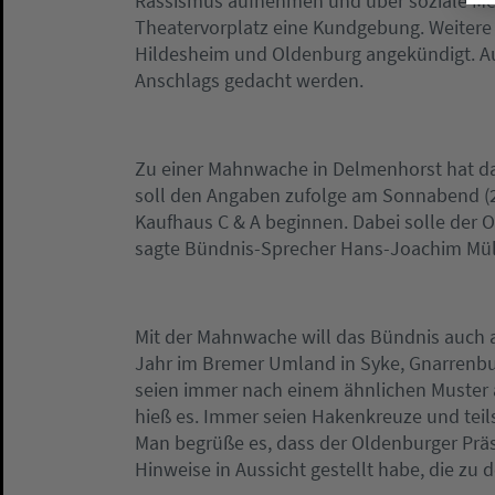
Rassismus aufnehmen und über soziale Med
Theatervorplatz eine Kundgebung. Weitere
Hildesheim und Oldenburg angekündigt. Au
Anschlags gedacht werden.
Zu einer Mahnwache in Delmenhorst hat da
soll den Angaben zufolge am Sonnabend (2
Kaufhaus C & A beginnen. Dabei solle der 
sagte Bündnis-Sprecher Hans-Joachim Mül
Mit der Mahnwache will das Bündnis auch 
Jahr im Bremer Umland in Syke, Gnarrenb
seien immer nach einem ähnlichen Muster 
hieß es. Immer seien Hakenkreuze und teils
Man begrüße es, dass der Oldenburger Präsi
Hinweise in Aussicht gestellt habe, die zu 