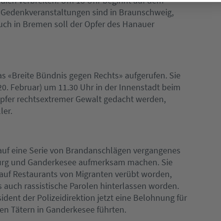
ien verbreiten. Um 18 Uhr beginnt auf dem
 Gedenkveranstaltungen sind in Braunschweig,
ch in Bremen soll der Opfer des Hanauer
s «Breite Bündnis gegen Rechts» aufgerufen. Sie
0. Februar) um 11.30 Uhr in der Innenstadt beim
Opfer rechtsextremer Gewalt gedacht werden,
ler.
auf eine Serie von Brandanschlägen vergangenes
urg und Ganderkesee aufmerksam machen. Sie
auf Restaurants von Migranten verübt worden,
 auch rassistische Parolen hinterlassen worden.
dent der Polizeidirektion jetzt eine Belohnung für
den Tätern in Ganderkesee führten.