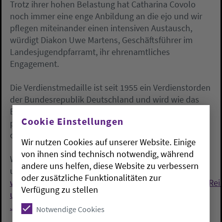
Trotz ihrer hohen Belastung hat Catharina Covolo
noch immer eine enge Anbildung an die ejo und wir
pflegen miteinander einen intensiven Austausch,
würdigt Diakon Uwe Martens, Geschäftsführer im
Landesjugendpfarramt, ihr ehrenamtliches
Engagement.
Die Verdienstmedaille ist seit 1955 ein Verdienstorden
der Bundesrepublik Deutschland und wird wie das
Bundesverdienstkreuz für besondere Leistungen auf
Cookie Einstellungen
politischem, wirtschaftlichem, kulturellem, geistigem
oder ehrenamtlichem Gebiet verliehen.
Wir nutzen Cookies auf unserer Website. Einige
von ihnen sind technisch notwendig, während
Weitere Informationen finden Sie auch im Internet
andere uns helfen, diese Website zu verbessern
unter:
oder zusätzliche Funktionalitäten zur
www.bundespraesident.de/SharedDocs/Berichte/DE/Rei
Verfügung zu stellen
und-Termine/1108/110826-Verdienstorden-
Jugendliche.html.
Notwendige Cookies