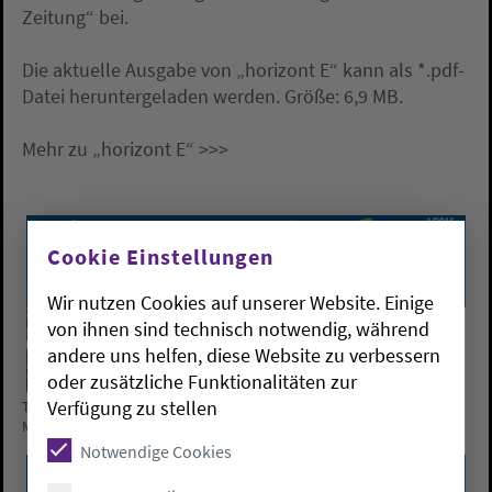
Zeitung“ bei.
Die aktuelle Ausgabe von „horizont E“ kann als *.pdf-
Datei heruntergeladen werden. Größe: 6,9 MB.
Mehr zu „horizont E“ >>>
Cookie Einstellungen
Wir nutzen Cookies auf unserer Website. Einige
von ihnen sind technisch notwendig, während
andere uns helfen, diese Website zu verbessern
oder zusätzliche Funktionalitäten zur
Verfügung zu stellen
Titelseite der neuen Ausgabe von „horizont E - Das evangelische
Magazin im Oldenburger Land“.
Notwendige Cookies