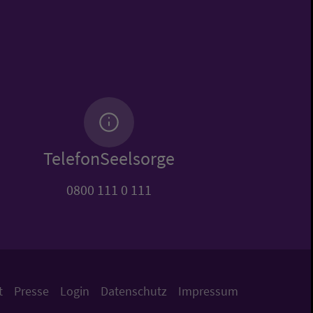
TelefonSeelsorge
0800 111 0 111
t
Presse
Login
Datenschutz
Impressum