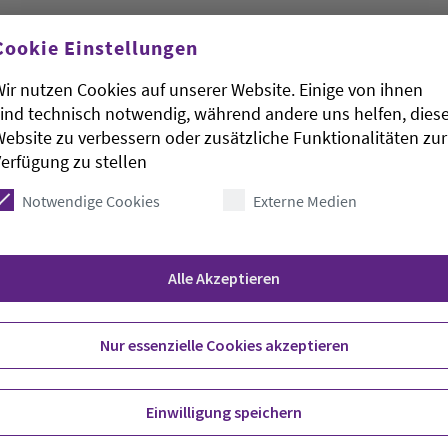
Cookie Einstellungen
ir nutzen Cookies auf unserer Website. Einige von ihnen
ind technisch notwendig, während andere uns helfen, dies
r Diakonie in Niedersachsen, Hans-Joachim Lenke,
ebsite zu verbessern oder zusätzliche Funktionalitäten zur
desweiten 2G-plus-Regel für die Gastronomie zur
erfügung zu stellen
hts der hohen Inzidenzzahlen sei diese
 in Hannover. Zu begrüßen sei auch eine
Notwendige Cookies
Externe Medien
«Unsere Einrichtungen passen die vorhandenen
d sind dafür weiter auf rechtssichere
gte Lenke mit Blick auf die Konferenz der
Alle Akzeptieren
t Vertretern der Bundesregierung, die am Freitag
Nur essenzielle Cookies akzeptieren
Einwilligung speichern