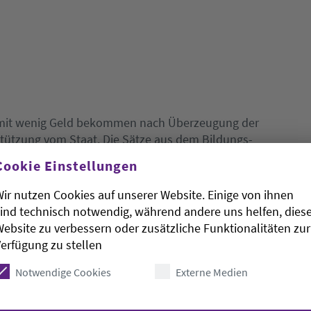
n mit wenig Geld bekommen nach Überzeugung der
tützung vom Staat. Die Sätze aus dem Bildungs-
Beziehern in Höhe von jährlich 100 Euro seien im
Cookie Einstellungen
Petitionsaufruf an den Bundestag will die Diakonie
"Die Bildungschancen entscheiden sich ganz früh",
ir nutzen Cookies auf unserer Website. Einige von ihnen
ph Künkel am Montag in Hannover. Schon bei der
ind technisch notwendig, während andere uns helfen, dies
cher Kinder deutlich sichtbar.
ebsite zu verbessern oder zusätzliche Funktionalitäten zur
erfügung zu stellen
undt (SPD) unterstützte den Aufruf, der in den
es Bundestages abrufbar sein soll. Sie forderte
Notwendige Cookies
Externe Medien
nternehmen. In Niedersachsen sei jedes fünfte
eshalb dafür ein, die Sätze für Kinder bei den