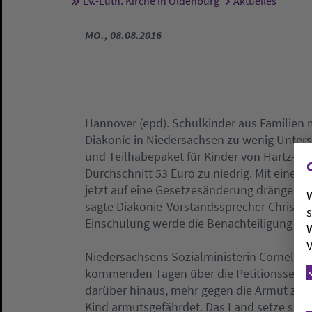
Ev.-Luth. Kirche in Oldenburg
Aktuelles
Sie sind hier:
MO., 08.08.2016
Hannover (epd). Schulkinder aus Familie
Diakonie in Niedersachsen zu wenig Unters
und Teilhabepaket für Kinder von Hartz-IV-
Durchschnitt 53 Euro zu niedrig. Mit einem 
jetzt auf eine Gesetzesänderung drängen. 
W
sagte Diakonie-Vorstandssprecher Christo
s
Einschulung werde die Benachteiligung man
W
V
Niedersachsens Sozialministerin Cornelia R
kommenden Tagen über die Petitionsseite d
darüber hinaus, mehr gegen die Armut zu u
Kind armutsgefährdet. Das Land setze sich d