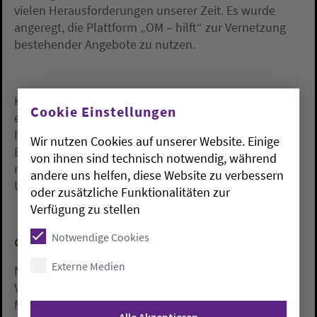
vielen Herausforderungen unserer Zeit. Es wurde
angeregt, die Plattform „OM – hilft“ zur Vernetzung
bestehender Angebote zu nutzen.
Kreisdiakoniepfarrer Holger Ossowski machte noch
Cookie Einstellungen
einmal deutlich, dass diakonische Arbeit in der
heutigen Zeit der Krisen und vielfältiger sozialer
Wir nutzen Cookies auf unserer Website. Einige
Bedrängnis für die Kirche höchste Priorität haben
von ihnen sind technisch notwendig, während
müsse und deshalb ausreichender finanzieller
andere uns helfen, diese Website zu verbessern
Unterstützung bedürfe.
oder zusätzliche Funktionalitäten zur
Verfügung zu stellen
Notwendige Cookies
Große Wertschätzung
Externe Medien
Nach einem festlichen Abschlussgottesdienst in
Vechta betonte Martina Fisser auch im Namen ihrer
Mitarbeitenden, „dass es eine große Wertschätzung