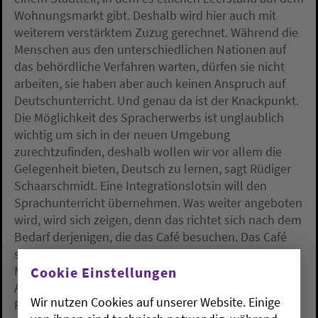
Wohnungsmarkt gibt. Deshalb wird hier auch mit
weiterem verstärktem Zuzug gerechnet. Während die
Menschen aus den unterschiedlichen Nationen auf
das behördliche Verfahren warten, dürfen sie nicht
arbeiten, sie haben aber auch keinen Anspruch auf
Deutschunterricht. Und genau da ist der Knackpunkt.
Die Möglichkeit des Spracherwerbs ist unglaublich
wichtig um sich in der neuen Umgebung
zurechtzufinden, deshalb wollen wir vor allem die
Gelegenheit bieten, Deutsch zu lernen, sagt Rüdiger
Schaarschmidt. Eine Integrationslotsin will den
Sprachunterricht übernehmen. Was weiter angeboten
wird, wird sich zeigen, denn das richtet sich nach dem
Bedarf derjenigen, die das Café besuchen. Das Café
soll aber ausdrücklich nicht nur Treffpunkt der
Migranten werden, wir wollen alle Bürger aus
Cookie Einstellungen
Altengroden von Anfang an mit einbinden, sagt
Wir nutzen Cookies auf unserer Website. Einige
Pastorin Herbst und verweist auf eine lange Tradition