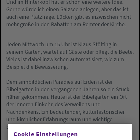
Und im Hinterkopf hat er schon eine weitere Idee.
Gerne würde ich einen Salzsee anlegen, aber das ist
auch eine Platzfrage. Lücken gibt es inzwischen nicht
mehr große in den Rabatten am Remter der Kirche.
Jeden Mittwoch um 15 Uhr ist Klaus Stölting in
seinem Garten, wartet auf Gäste oder pflegt die Beete.
Vieles ist dabei inzwischen automatisiert, wie zum
Beispiel die Bewässerung.
Dem sinnbildlichen Paradies auf Erden ist der
Bibelgarten in den vergangenen Jahren so ein Stück
näher gekommen. Heute ist der Bibelgarten ein Ort
der inneren Einkehr, des Verweilens und
Nachdenkens. Ein bedeutender, kulturhistorischer
und kirchlicher Erfahrungsraum und wichtige
Ergänzung der Gesamtanlage Alexanderkirche.
Cookie Einstellungen