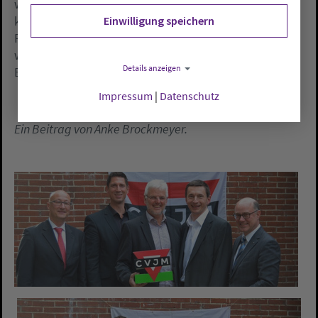
wird sich langsam auf den Ruhestand vorbereiten
können: Bis zum Start seines Nachfolgers
Einwilligung speichern
Friedemann Hönsch Anfang des kommenden Jahres
wird er noch manchmal an seinem Schreibtisch im
Details anzeigen
Büro sitzen.
Impressum
|
Datenschutz
Ein Beitrag von Anke Brockmeyer.