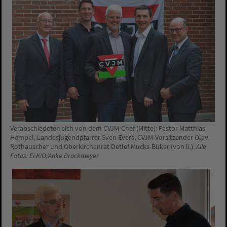
Verabschiedeten sich von dem CVJM-Chef (Mitte): Pastor Matthias
Hempel, Landesjugendpfarrer Sven Evers, CVJM-Vorsitzender Olav
Rothauscher und Oberkirchenrat Detlef Mucks-Büker (von li.).
Alle
Fotos: ELKiO/Anke Brockmeyer