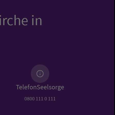
irche in
TelefonSeelsorge
0800 111 0 111