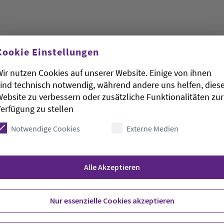
Cookie Einstellungen
e gegen die Kündigung der Pressesprecherin des
ir nutzen Cookies auf unserer Website. Einige von ihnen
egeben. Es folgte der Argumentation des
ind technisch notwendig, während andere uns helfen, dies
ngebührliche Verhalten von Frau Dr. Oehme
ebsite zu verbessern oder zusätzliche Funktionalitäten zur
 ein ausreichender Grund für eine Kündigung sei.
erfügung zu stellen
ichterin Charlotte Groschupf bereits in der
Notwendige Cookies
Externe Medien
ollziehbar sei, wenn ein Arbeitnehmer in einem
der Arbeitgeber müsse diese Emotionalität
ät der Klägerin ging die Richterin in der
Alle Akzeptieren
s Oberkirchenrates auf Auflösung des
ht zurück.
Nur essenzielle Cookies akzeptieren
rechtliche Gratwanderung, sagte Oberkirchenrat
Gericht vertrat. Er kündigte an, dass der