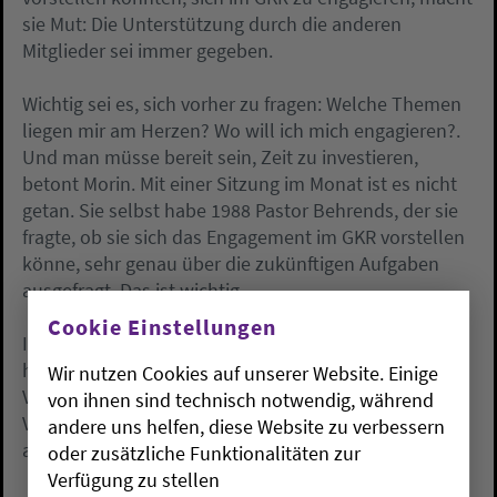
sie Mut: Die Unterstützung durch die anderen
Mitglieder sei immer gegeben.
Wichtig sei es, sich vorher zu fragen: Welche Themen
liegen mir am Herzen? Wo will ich mich engagieren?.
Und man müsse bereit sein, Zeit zu investieren,
betont Morin. Mit einer Sitzung im Monat ist es nicht
getan. Sie selbst habe 1988 Pastor Behrends, der sie
fragte, ob sie sich das Engagement im GKR vorstellen
könne, sehr genau über die zukünftigen Aufgaben
ausgefragt. Das ist wichtig.
Cookie Einstellungen
In die Arbeit selbst habe sie dann schnell
hineingefunden. So engagierte sie sich auch früh im
Wir nutzen Cookies auf unserer Website. Einige
Vorstand und war von 2000 bis 2006 sogar
von ihnen sind technisch notwendig, während
Vorsitzende des GKR. Dazu kam auch ihr Engagement
andere uns helfen, diese Website zu verbessern
auf der Kreisebene.
oder zusätzliche Funktionalitäten zur
Verfügung zu stellen