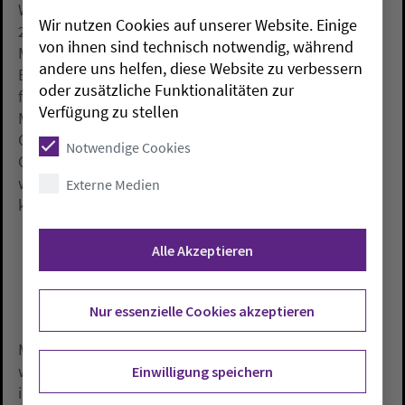
Weihnachtskonzerten: «Hier wird wohl durchgängig
Wir nutzen Cookies auf unserer Website. Einige
2G gelten, denn sonst könnte man nicht ausreichend
von ihnen sind technisch notwendig, während
Menschen hineinlassen und die Anzahl an
andere uns helfen, diese Website zu verbessern
Eintrittskarten verkaufen, mit denen diese Konzerte
oder zusätzliche Funktionalitäten zur
finanziert werden.» Es sei deshalb auch im Sinne der
Verfügung zu stellen
Musikerinnen und Musiker, dass nur Genesene und
Geimpfte Einlass finden. Bei kleineren
Notwendige Cookies
Gemeindeveranstaltungen und Gesprächskreisen
werde es ähnlich sein. Alle sollten sich sicher fühlen
Externe Medien
können.
Alle Akzeptieren
Nur essenzielle Cookies akzeptieren
Man könne immer noch einiges lernen von der Art,
wie Reformatoren vor 500 Jahren mit der Pandemie
Einwilligung speichern
ihrer Zeit, der Pest, umgegangen sind, schreibt