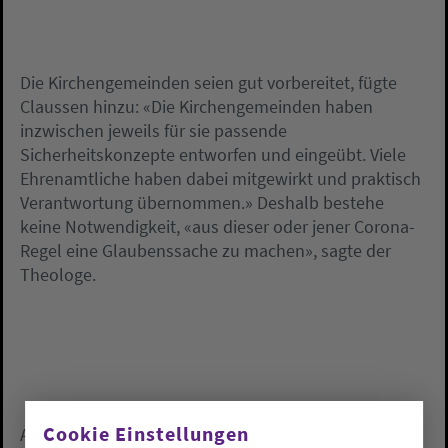
Die Kirchengemeinden seien gut vorbereitet, fügte
Claussen hinzu: «Die Kirchengemeinden haben
inzwischen jeweils für sie passende
Sicherheitskonzepte entworfen und eingeübt. Viele
Ehrenamtliche haben dabei mitgewirkt und praktisch
Verantwortung übernommen.» Deshalb bestehe
keine Notwendigkeit, «aus dieser oder jener Corona-
Regel eine Glaubenssache zu machen», sagte der
Theologe.
Cookie Einstellungen
Anders sei es bei den Advents- und