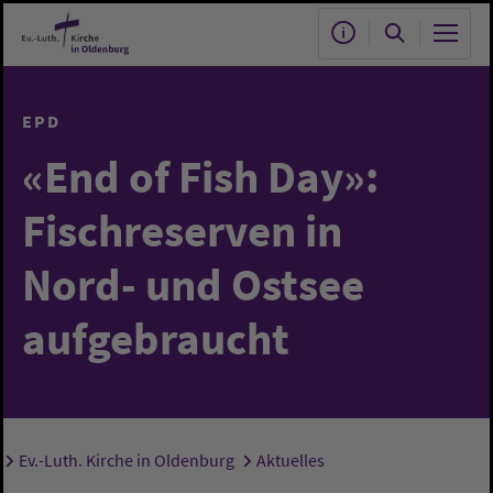
Zum Hauptinhalt springen
EPD
«End of Fish Day»:
Fischreserven in
Nord- und Ostsee
aufgebraucht
Ev.-Luth. Kirche in Oldenburg
Aktuelles
Sie sind hier: