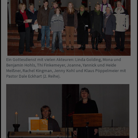
Ein Gottesdienst mit vielen Akteuren: Linda Golding, Mona und
Benjamin Hohls, Thi Finkemeyer, Joanne, Yannick und Heide
Meißner, Rachel Kingman, Jenny Kohl und Klaus Pöppelmeier mit
Pastor Dale Eckhart (2. Reihe).