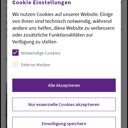
Cookie Einstellungen
Mitwirkende des Gottesdienstes waren in diesem Jahr
Deirde Boysen, Thi Finkemeyer, Linda Golding, Scott
Wir nutzen Cookies auf unserer Website. Einige
Haslett, Mona, Martin und Benjamin Hohls, Margaret
von ihnen sind technisch notwendig, während
Hollwege, John Alistair Kühne, Joanne Meißner,
andere uns helfen, diese Website zu verbessern
Yannick Meißner, Page Miles, Klaus Pöppelmeier, Brian
oder zusätzliche Funktionalitäten zur
Worth und Pastor Dale Eckhart.
Verfügung zu stellen
Notwendige Cookies
Ein Beitrag von Anke Brockmeyer.
Externe Medien
Alle Akzeptieren
Nur essenzielle Cookies akzeptieren
Einwilligung speichern