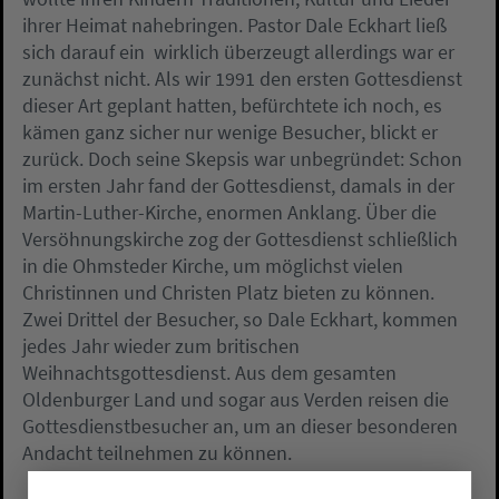
ihrer Heimat nahebringen. Pastor Dale Eckhart ließ
sich darauf ein  wirklich überzeugt allerdings war er
zunächst nicht. Als wir 1991 den ersten Gottesdienst
dieser Art geplant hatten, befürchtete ich noch, es
kämen ganz sicher nur wenige Besucher, blickt er
zurück. Doch seine Skepsis war unbegründet: Schon
im ersten Jahr fand der Gottesdienst, damals in der
Martin-Luther-Kirche, enormen Anklang. Über die
Versöhnungskirche zog der Gottesdienst schließlich
in die Ohmsteder Kirche, um möglichst vielen
Christinnen und Christen Platz bieten zu können.
Zwei Drittel der Besucher, so Dale Eckhart, kommen
jedes Jahr wieder zum britischen
Weihnachtsgottesdienst. Aus dem gesamten
Oldenburger Land und sogar aus Verden reisen die
Gottesdienstbesucher an, um an dieser besonderen
Andacht teilnehmen zu können.