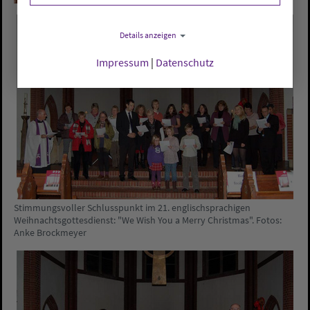
Details anzeigen
Impressum
|
Datenschutz
Stimmungsvoller Schlusspunkt im 21. englischsprachigen
Weihnachtsgottesdienst: "We Wish You a Merry Christmas". Fotos:
Anke Brockmeyer