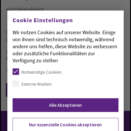
wird thematisiert.
Cookie Einstellungen
Wir nutzen Cookies auf unserer Website. Einige
Das Jahrbuch ist zu beziehen unentgeltlich in der
von ihnen sind technisch notwendig, während
Landesgeschäftsstelle
andere uns helfen, diese Website zu verbessern
der EEB Niedersachesen, Archivstraße 3, 30 169
oder zusätzliche Funktionalitäten zur
Hannover, Tel.: 0511-
Verfügung zu stellen
1241-483, Email: EEB.Niedersachsen@evlka.de
Notwendige Cookies
Externe Medien
Zurück
Alle Akzeptieren
Nur essenzielle Cookies akzeptieren
Evangelisch-Lutherische