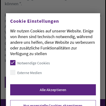
können ".
Für Jan Jansen war es der offizielle Antrittsbesuch als
Cookie Einstellungen
neuer evangelischer Bischof beim katholischen
Amtsbruder im bischöflichen Münsterschen Offizialat
Wir nutzen Cookies auf unserer Website. Einige
Vechta. Zusammen tragen Janssen und Timmervers
von ihnen sind technisch notwendig, während
Verantwortung für rund eine dreiviertel Million
andere uns helfen, diese Website zu verbessern
Christen auf dem westniedersächsischen Territorium
oder zusätzliche Funktionalitäten zur
des alten Landes Oldenburg. Davon sind 470.000
Verfügung zu stellen
evangelisch-lutherischen und rund 270.000
katholischen Glaubens.
Notwendige Cookies
Externe Medien
Zurück
Alle Akzeptieren
Nur essenzielle Cookies akzeptieren