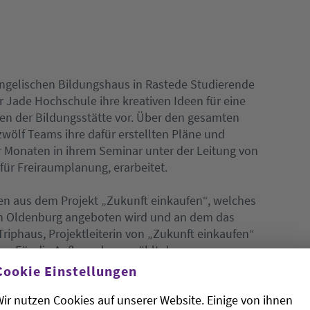
vangelischen Bildungshaus in Rastede Studierende
 Jade Hochschule ihre kreativen Ideen für eine
n der Bildungsstätte vor. Über den gesamten
zwölf Teams ihre dafür erstellten Pläne und
ier Monaten in ihrem Seminar unter der Leitung von
für Freiraumplanung, erarbeitet.
men aus dem Projekt „Zukunft einkaufen“, welches
e in Oldenburg angeboten wird und an dem das
Triphaus, Projektleiterin von „Zukunft einkaufen“
e: „Für die Außenanlagen zählt dazu
einen, die durch ausbeuterische Kinderarbeit
Cookie Einstellungen
Tropenholz“. Für die schrittweise Umsetzung im
ir nutzen Cookies auf unserer Website. Einige von ihnen
mten Mitarbeiterkreis, dem u.a. die Pädagogen