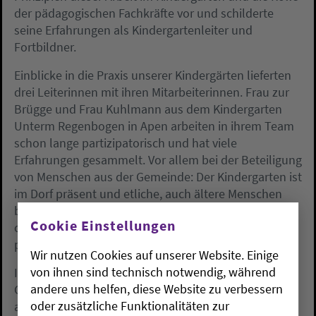
der pädagogischen Fachkräfte vor und schilderte
seine Erfahrungen als Kindergartenleiter und
Fortbildner.
Einblicke in die Praxis unserer Kindergärten lieferten
drei Leiterinnen mit ihren Mitarbeiterinnen. Frau zur
Brügge und Frau Kuhlmann aus dem Kindergarten
Unterm Regenbogen in Apen arbeiten in ihrem Team
schon lange partizipatorisch und hat viele
Erfahrungen gesammelt. Vor allem bei der Beteiligung
von Menschen aus der Gemeinde: Der Kindergarten ist
im Dorf präsent und etliche, auch ältere Menschen
bringen sich mit ihren Fähigkeiten ein, sei es in Küche
Cookie Einstellungen
oder Garten, mit Handwerk und Handarbeit oder der
plattdeutschen Sprache.
Wir nutzen Cookies auf unserer Website. Einige
von ihnen sind technisch notwendig, während
Im Jona-Kindergarten in Ganderkesee werden die
andere uns helfen, diese Website zu verbessern
Grundsätze der partizipatorischen Arbeit unter
oder zusätzliche Funktionalitäten zur
anderem in einem Kinderparlament umgesetzt. Die