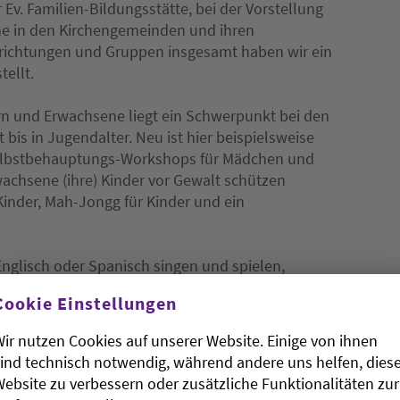
 Ev. Familien-Bildungsstätte, bei der Vorstellung
e in den Kirchengemeinden und ihren
nrichtungen und Gruppen insgesamt haben wir ein
llt.
rn und Erwachsene liegt ein Schwerpunkt bei den
 bis in Jugendalter. Neu ist hier beispielsweise
Selbstbehauptungs-Workshops für Mädchen und
wachsene (ihre) Kinder vor Gewalt schützen
inder, Mah-Jongg für Kinder und ein
glisch oder Spanisch singen und spielen,
chen Haare flechten lernen können.
Cookie Einstellungen
lägt sich auch im Programm nieder. Die Angebote
ir nutzen Cookies auf unserer Website. Einige von ihnen
als auch bunter geworden. Neu für Ältere gibt es
ind technisch notwendig, während andere uns helfen, dies
eis zu aktuellen Themen, Musizieren für Ältere,
ebsite zu verbessern oder zusätzliche Funktionalitäten zur
estaltet und den Workshop Biografiearbeit am