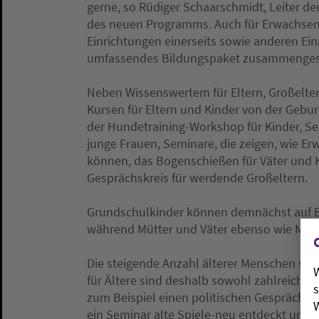
gerne, so Rüdiger Schaarschmidt, Leiter der
des neuen Programms. Auch für Erwachsen
Einrichtungen einerseits sowie anderen Ei
umfassendes Bildungspaket zusammengeste
Neben Wissenswertem für Eltern, Großelte
Kursen für Eltern und Kinder von der Geburt
der Hundetraining-Workshop für Kinder, 
junge Frauen, Seminare, die zeigen, wie Er
können, das Bogenschießen für Väter und K
Gesprächskreis für werdende Großeltern.
Grundschulkinder können demnächst auf En
während Mütter und Väter ebenso wie Mäd
Die steigende Anzahl älterer Menschen sch
W
für Ältere sind deshalb sowohl zahlreicher 
s
zum Beispiel einen politischen Gesprächskr
W
ein Seminar alte Spiele-neu entdeckt und g