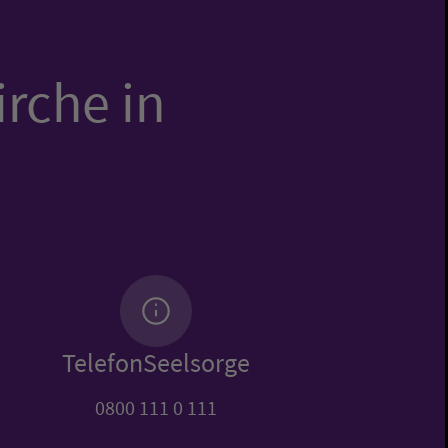
irche in
TelefonSeelsorge
0800 111 0 111