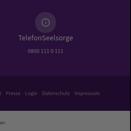
TelefonSeelsorge
0800 111 0 111
t
Presse
Login
Datenschutz
Impressum
aps