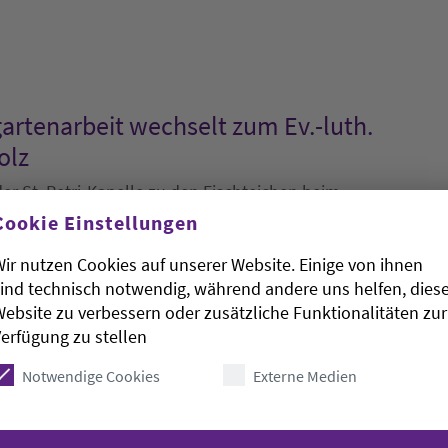
gartenarbeit wechselt zum Ev.-luth.
olz
er St. Petri-Kapelle zu den Fischteichen beim
schied von Frauke Rüter-Schmidt aus der
Cookie Einstellungen
ern.
ir nutzen Cookies auf unserer Website. Einige von ihnen
t viel Engagement und Herzblut in der Fachstelle
ind technisch notwendig, während andere uns helfen, dies
 Oldenburg tätig. Schon während ihres Pädagogik-
ebsite zu verbessern oder zusätzliche Funktionalitäten zur
nsch, im Kita-Bereich zu arbeiten. Nach einem
erfügung zu stellen
beit im Jahr 2008 und einigen Jahren als Kita-
chberaterin für die Kitas der oldenburgischen
Notwendige Cookies
Externe Medien
ter auch die Leitung der Fachstelle