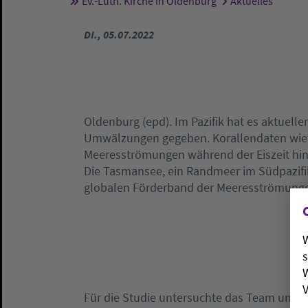
Ev.-Luth. Kirche in Oldenburg
Aktuelles
Sie sind hier:
DI., 05.07.2022
Oldenburg (epd). Im Pazifik hat es aktuelle
Umwälzungen gegeben. Korallendaten wiese
Meeresströmungen während der Eiszeit hin, 
Die Tasmansee, ein Randmeer im Südpazifi
globalen Förderband der Meeresströmung
W
s
W
V
Für die Studie untersuchte das Team um de