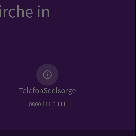
irche in
TelefonSeelsorge
0800 111 0 111