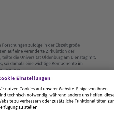
n Forschungen zufolge in der Eiszeit große
n auf eine veränderte Zirkulation der
teilte die Universität Oldenburg am Dienstag mit.
k, sei damals eine wichtige Komponente im
en gewesen.
Cookie Einstellungen
ir nutzen Cookies auf unserer Website. Einige von ihnen
ind technisch notwendig, während andere uns helfen, dies
ebsite zu verbessern oder zusätzliche Funktionalitäten zur
erfügung zu stellen
n Oldenburger Forscher Torben Struve 62 fossile