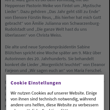
Heppenser Pastorin Meike von Fintel um „Mystische
Lieder“. Dazu gehören „Das Jahr geht still zu Ende“
von Elenore Fürstin Reus, „Bis hierher hat mich Gott
gebracht“ von Ämilie Julianna von Schwarzenburg-
Rudolstadt und „Die ganze Welt hast du uns
überlassen“ von Christa Weiss.
Die alte und neue Synodenpräsidentin Sabine
Blütchen spricht eine Woche später am 9. März über
Autorinnen des 20. Jahrhunderts. Sie behandelt
konkret die Lieder „Morgenlicht leuchtet“ von Eleanor
Farjeon und „Wir sagen euch an“ von Maria Ferschel.
Die Reihe wird am 16. März fortgesetzt mit Liedern der
Cookie Einstellungen
Erweckungsbewegung aus dem 19. Jahrhundert,
Wir nutzen Cookies auf unserer Website. Einige
interpretiert von Friedenskirchenpastor Kai Wessels.
von ihnen sind technisch notwendig, während
Konkret behandelt Pastor Wessels „So nimm denn
andere uns helfen, diese Website zu verbessern
meine Hände“ von Julie Hausmann, „Die Kirche steht