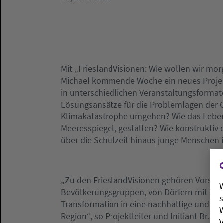
Mit „FrieslandVisionen: Wie wollen wir mor
Michael kommende Woche ein neues Projekt f
in unterschiedlichen Veranstaltungsformat
Lösungsansätze für die Problemlagen der G
Klimakatastrophe umgehen? Wie das Leben
Meeresspiegel, gestalten? Wie konstrukt
über die Schulzeit hinaus junge Menschen 
„Zu den FrieslandVisionen gehören Vorstel
W
Bevölkerungsgruppen, von Dörfern mit Zuk
s
Transformation in eine nachhaltige und mi
W
Region“, so Projektleiter und Initiant Br. 
V