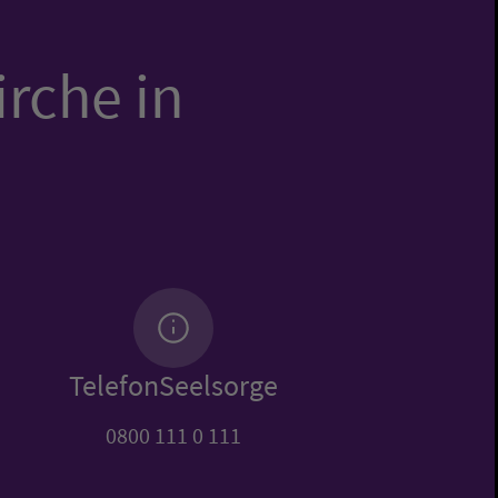
irche in
TelefonSeelsorge
0800 111 0 111