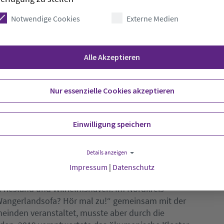
u der Infrastruktur, sanfter Tourismus,
unft der Demokrate und Integration sein.
Notwendige Cookies
Externe Medien
n Reden für das Leben an der Küste“, die in den
nen Orten abwechselnd zwischen Wangerooge und
Alle Akzeptieren
lmshaven gehalten werden.
Nur essenzielle Cookies akzeptieren
022 durch ein das Förder- und
EDEN – Gespräche gestalten – Gemeinsam
äumen durch die Bundeszentrale für politische
Einwilligung speichern
. Weitere Drittmittel sollen eingeworben werden.
Details anzeigen
Impressum
|
Datenschutz
r zehn Jahren in unterschiedlichen
 Friesland und Wilhelmshaven. Im Nordkreis
„Wangerlandsofa? Hör mal zu!“ gemeinsam mit der
einden veranstaltet, musste aber durch die