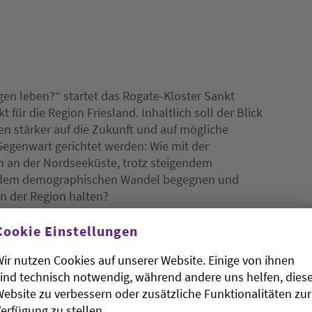
gen leben?“ startet das Rogate-Kloster Sankt
ür die Region Friesland. Inhaltlich soll der Blick
en stärker auf die Zukunft und auf mögliche
egenwart gerichtet werden: Wie mit der
 an der Nordseeküste, trotz steigendem
iv dem demographischen Wandel begegnen und
in der Region halten?
Cookie Einstellungen
lungen der Teilhabe unterschiedlicher
ir nutzen Cookies auf unserer Website. Einige von ihnen
unft, nach Beteiligungsformaten sowie nach der
ind technisch notwendig, während andere uns helfen, dies
t der Ökologie kompatible Ökonomie in der
ebsite zu verbessern oder zusätzliche Funktionalitäten zur
Franziskus. Weitere Themen werden Mobilität auf
erfügung zu stellen