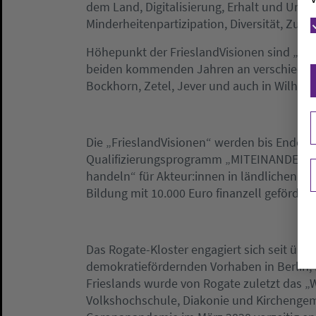
dem Land, Digitalisierung, Erhalt und Umba
Minderheitenpartizipation, Diversität, Zuk
Höhepunkt der FrieslandVisionen sind „Zeh
beiden kommenden Jahren an verschiede
Bockhorn, Zetel, Jever und auch in Wilhe
Die „FrieslandVisionen“ werden bis Ende 2
Qualifizierungsprogramm „MITEINANDER R
handeln“ für Akteur:innen in ländlichen R
Bildung mit 10.000 Euro finanzell gefördert
Das Rogate-Kloster engagiert sich seit übe
demokratiefördernden Vorhaben in Berlin,
Frieslands wurde von Rogate zuletzt das 
Volkshochschule, Diakonie und Kirchengem