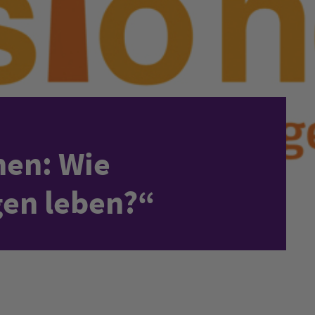
nen: Wie
gen leben?“