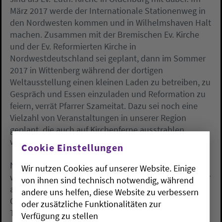
März 2017 werde der Internationale Stationenweg in
den Nordwesten kommen und in Wilhelmshaven Halt
machen. Zusammen mit der Bremischen Ev. Kirche
und der Ev. Reformierten Kirche in
Nordwestdeutschland sei geplant, dann im Sommer
2017 in Wittenberg während der dortigen
Weltausstellung einen kleinen Laden zu betreiben, zu
Gespräch und Essen einzuladen und Reformation zu
feiern, verrät Pfarrer Szameitat. Dazu sei noch eine
Vielzahl von Veranstaltungen in unserer Region
geplant, die auch auf Kirchenferne ausstrahlen
werden.
Cookie Einstellungen
Nico Szameitat wurde in Westerstede geboren und
Wir nutzen Cookies auf unserer Website. Einige
wuchs in Bad Zwischenahn auf, wo er auch das Abitur
von ihnen sind technisch notwendig, während
ablegte. Nach einem Freiwilligen Sozialen Jahr in
andere uns helfen, diese Website zu verbessern
Oldenburg folgte das Studium der Evangelischen
oder zusätzliche Funktionalitäten zur
Theologie in Bonn, Utrecht (Niederlande) und
Verfügung zu stellen