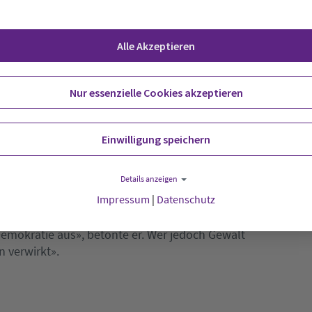
n und Polizisten schon jetzt etwa zwei Millionen
befürchten, dass es durch die «Spaziergänge»
kräfte angesichts aggressiver
Alle Akzeptieren
cher Belastung ausgesetzt. Die Beamten müssten
ein dickes Fell zulegen», um etwa Pöbeleien oder
Nur essenzielle Cookies akzeptieren
Einwilligung speichern
Details anzeigen
Impressum
|
Datenschutz
blichen Corona-Diktatur», die immer wieder aus
ien. «Wer sich an die Bedingungen hält, kann
emokratie aus», betonte er. Wer jedoch Gewalt
 verwirkt».