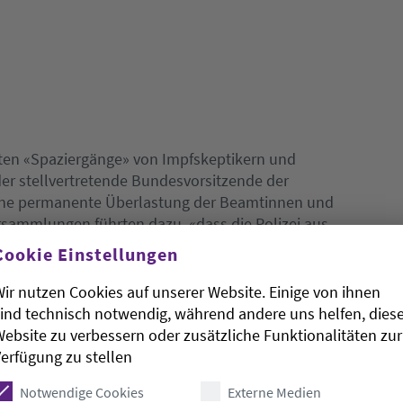
nten «Spaziergänge» von Impfskeptikern und
er stellvertretende Bundesvorsitzende der
 eine permanente Überlastung der Beamtinnen und
ammlungen führten dazu, «dass die Polizei aus
gte Schilff der «Hannoverschen Allgemeinen
Cookie Einstellungen
ir nutzen Cookies auf unserer Website. Einige von ihnen
ind technisch notwendig, während andere uns helfen, dies
ebsite zu verbessern oder zusätzliche Funktionalitäten zur
erfügung zu stellen
Notwendige Cookies
Externe Medien