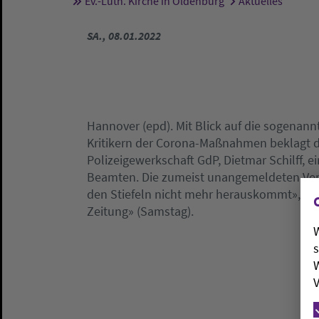
Ev.-Luth. Kirche in Oldenburg
Aktuelles
Sie sind hier:
SA., 08.01.2022
Hannover (epd). Mit Blick auf die sogenan
Kritikern der Corona-Maßnahmen beklagt d
Polizeigewerkschaft GdP, Dietmar Schilff,
Beamten. Die zumeist unangemeldeten Vers
den Stiefeln nicht mehr herauskommt», sa
Zeitung» (Samstag).
W
s
W
V