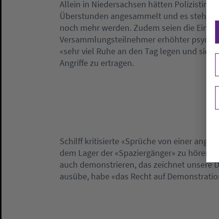
Allein in Niedersachsen hätten Polizistinne
Überstunden angesammelt und es stehe zu 
noch mehr werden. Zudem seien die Einsatz
Versammlungsteilnehmer erhöhter psychis
«sehr viel Ruhe an den Tag legen und sich 
Angriffe zu ertragen.
Schilff kritisierte «Sprüche von einer ange
dem Lager der «Spaziergänger» zu hören se
auch demonstrieren, das zeichnet unsere D
ausübe, habe «das Recht auf Demonstration