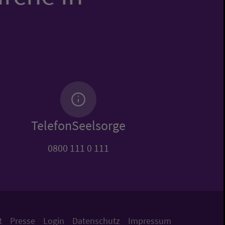
TelefonSeelsorge
0800 111 0 111
t
Presse
Login
Datenschutz
Impressum