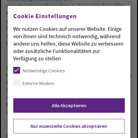
Verantwortungsübernahme zu bewegen. Eine allen
Menschen zugängliche Bildung, die nicht
Cookie Einstellungen
ausschließlich als Bündel an Kompetenzen und
Fertigkeiten zur individuellen Lebensbewältigung
Wir nutzen Cookies auf unserer Website. Einige
verstanden wird, spielt dabei nach protestantischem
von ihnen sind technisch notwendig, während
Verständnis eine entscheidende Rolle, so Gläser.
andere uns helfen, diese Website zu verbessern
oder zusätzliche Funktionalitäten zur
Verfügung zu stellen
Das Podiumsgespräch fand im Anschluss an einen
Notwendige Cookies
Gottesdienst statt, in dem Pfarrerin Brigitte Gläser von
Bischof Jan Janssen als Leiterin der Akademie und
Externe Medien
Beauftragte für Mission und Ökumene in der
oldenburgischen Kirche eingeführt wurde. Ihre Arbeit
hatte die 54-Jährige bereits zum 1. September
Alle Akzeptieren
aufgenommen.
Nur essenzielle Cookies akzeptieren
Den Abend beschloss die Berliner Compagnie in der