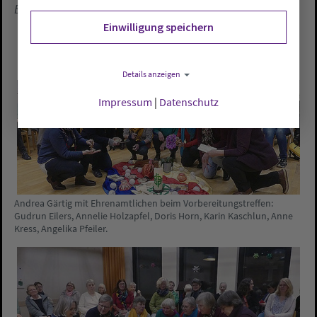
Ein Beitrag von Bärbel Romey
Einwilligung speichern
Details anzeigen
Impressum
|
Datenschutz
Andrea Gärtig mit Ehrenamtlichen beim Vorbereitungstreffen:
Gudrun Eilers, Annelie Holzapfel, Doris Horn, Karin Kaschlun, Anne
Kress, Angelika Pfeiler.