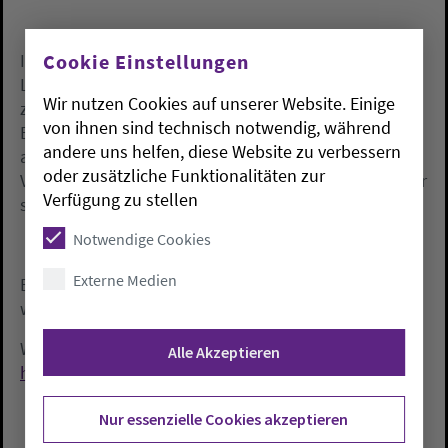
Cookie Einstellungen
Immer gehören Landinformationen, die besondere
Lebenssituation von Frauen und Mädchen, Zugänge
Wir nutzen Cookies auf unserer Website. Einige
zu prägnanten Themen im Land dazu und ein
von ihnen sind technisch notwendig, während
Bibeltext, der vom internationalen Komitee
andere uns helfen, diese Website zu verbessern
ausgesucht wird, als Kernstück. Häufig gibt es
oder zusätzliche Funktionalitäten zur
Veranstaltungen im Anschluss der Gottesdienste oder
Verfügung zu stellen
separate Informationsveranstaltungen.
Notwendige Cookies
Externe Medien
Ein Gottesdienst zum Weltgebetstag 2023 Taiwan
wird auch auf BibelTV und online übertragen.
Weitere Informationen und Ideen gibt es im Internet:
Alle Akzeptieren
https://weltgebetstag.de/
.
Nur essenzielle Cookies akzeptieren