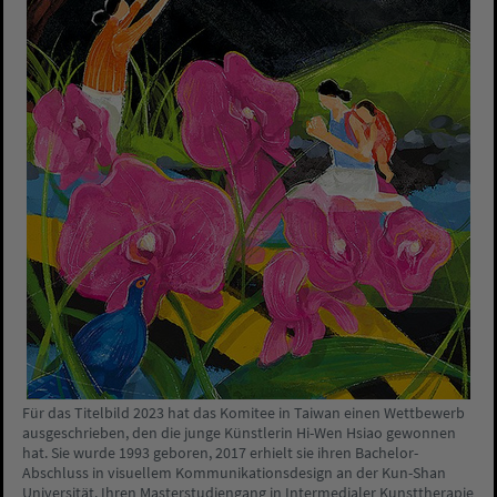
Für das Titelbild 2023 hat das Komitee in Taiwan einen Wettbewerb
ausgeschrieben, den die junge Künstlerin Hi-Wen Hsiao gewonnen
hat. Sie wurde 1993 geboren, 2017 erhielt sie ihren Bachelor-
Abschluss in visuellem Kommunikationsdesign an der Kun-Shan
Universität. Ihren Masterstudiengang in Intermedialer Kunsttherapie