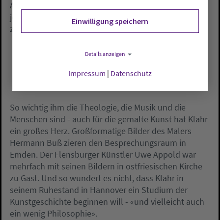
Augustinus.» Näher als ein Briefträger komme kaum
jemand an Menschen heran. Später hat er über den
Einwilligung speichern
zweiten Bildungsweg Theologie studiert.
Details anzeigen
Impressum
|
Datenschutz
So wichtig ihm die Theologie, die Musik und die
Menschen sind - auch für die gemalte Kunst hat Klahr
ein großes Herz. Großformatige Bilder des Malers
Hermann Buß zieren den Besprechungsraum in
Emden. Der Flensburger Künstler Uwe Appold war
mehrfach mit seinen Bildern in ostfriesischen Kirche
zu Gast. Und so wundert es nicht, dass Klahr in
seinem Ruhestand in Hannover ein Studium der
Kunstgeschichte beginnen will - «und vielleicht auch
ein wenig Philosophie».