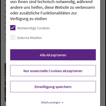
von ihnen sind technisch notwendig, während
Gott sortiert das Verhangene! Seine Gegenwart stehe
andere uns helfen, diese Website zu verbessern
weder fest an einem einzigen Ort, noch sei sie ein
oder zusätzliche Funktionalitäten zur
Irrlicht mit Zufallsgenerator. Das Licht Jesu Christi
Verfügung zu stellen
bringe auch für das neue Jahr Orientierung: Ich bin
das Licht der Welt. Wer mir nachfolgt, der wird nicht
Notwendige Cookies
wandeln in der Finsternis, sondern wird das Licht des
Externe Medien
Lebens haben. (Johannes 8,12).
Alle Akzeptieren
Nur essenzielle Cookies akzeptieren
Einwilligung speichern
Details anzeigen