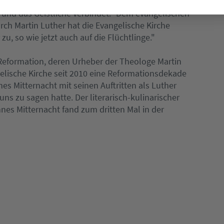
e bei Luther saßen wir in einer großen
 und das Geistliche verbindet." Dem evangelischen
Durch Martin Luther hat die Evangelische Kirche
zu, so wie jetzt auch auf die Flüchtlinge."
e Reformation, deren Urheber der Theologe Martin
elische Kirche seit 2010 eine Reformationsdekade
s Mitternacht mit seinen Auftritten als Luther
uns zu sagen hatte. Der literarisch-kulinarischer
es Mitternacht fand zum dritten Mal in der