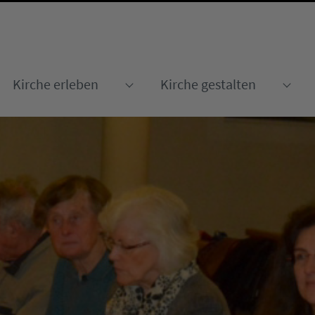
Kirche erleben
Kirche gestalten
Submenu for "Kirche erleben
Sub