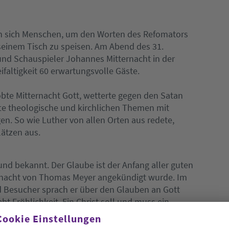
n sich Menschen, um den Worten des Refomators
seinem Tisch zu speisen. Am Abend des 31.
nd Schauspieler Johannes Mitternacht in der
ifaltigkeit 60 erwartungsvolle Gäste.
obte Mitternacht Gott, wetterte gegen den Satan
fte theologische und kirchlichen Themen mit
 So wie Luther von allen Orten aus redete,
Plätzen aus.
nd bekannt. Der Glaube ist der Anfang aller guten
ternacht von Thomas Meyer angekündigt wurde. Im
d Besucher sprach er über den Glauben an Gott
bt Fröhlichkeit. Ein Christ soll und muss ein
Cookie Einstellungen