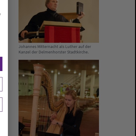
e
Johannes Mitternacht als Luther auf der
Kanzel der Delmenhorster Stadtkirche.