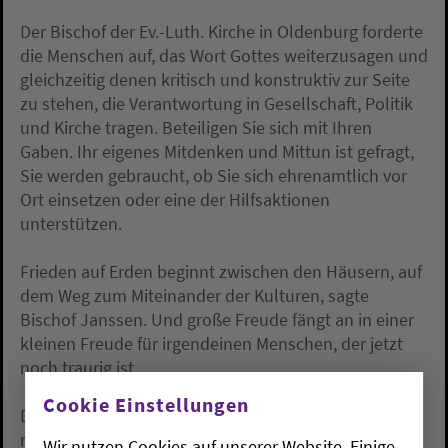
Der Bischof der Ev.-Luth. Kirche in Oldenburg forderte
die Menschen auf, das Wort Gottes weiterzusagen und
gleichzeitig denen kritisch und konstruktiv zur Seite
zu stehen, die Verantwortung in Gesellschaft, Politik
und Kirche tragen. Beteiligen Sie sich mit Ihren
Gaben. Ihr eigenes Mitdenken und Mittun ist gefragt,
Sie werden gebraucht, ob Sie sich ehrenamtlich vor
Ort einsetzen oder eine der Hilfsaktionen
unterstützen.
Frieden auf Erden beginnt zwischen den Häusern, auf
dem Weg zum Miteinander der Kulturen, sagte
Bischof Janssen. Und große Freude fängt an in einer
kleinen Freude für irgendeinen Menschen, der jetzt
noch traurig ist.
Cookie Einstellungen
Die gesamte Predigt können Sie als
Download
nachlesen.
Wir nutzen Cookies auf unserer Website. Einige