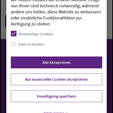
von ihnen sind technisch notwendig, während
andere uns helfen, diese Website zu verbessern
oder zusätzliche Funktionalitäten zur
Zurück
Verfügung zu stellen
Notwendige Cookies
Externe Medien
Evangelisch-Lutherische
Alle Akzeptieren
Kirche in Oldenburg
Nur essenzielle Cookies akzeptieren
Rufen Sie uns an
Einwilligung speichern
0441 7701-0
Details anzeigen