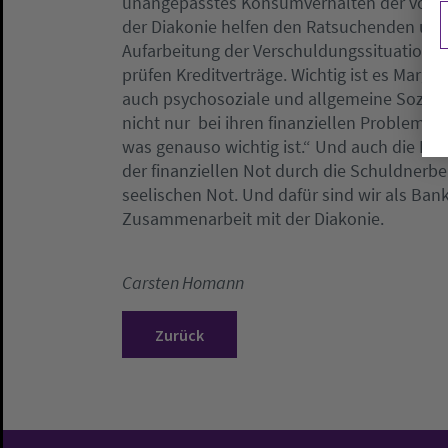
unangepasstes Konsumverhalten der vorra
der Diakonie helfen den Ratsuchenden unt
Aufarbeitung der Verschuldungssituation. 
prüfen Kreditverträge. Wichtig ist es Margr
auch psychosoziale und allgemeine Sozial
nicht nur bei ihren finanziellen Problemen 
was genauso wichtig ist.“ Und auch die Lz
der finanziellen Not durch die Schuldnerb
seelischen Not. Und dafür sind wir als Bank
Zusammenarbeit mit der Diakonie.
Carsten Homann
Zurück