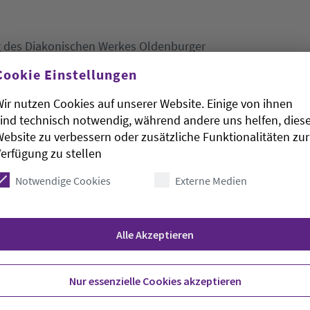
ng des Diakonischen Werkes Oldenburger
ug für die Landessparkasse zu Oldenburg im
Cookie Einstellungen
ssenverband diese Arbeit mit einem Betrag von
„Sparen + Gewinnen“ zu fördern.
ir nutzen Cookies auf unserer Website. Einige von ihnen
ind technisch notwendig, während andere uns helfen, dies
ldnerberatung auch in diesem Jahr unterstützen
ebsite zu verbessern oder zusätzliche Funktionalitäten zur
ser verantwortungsvollen Arbeit beitragen
erfügung zu stellen
atkundengeschäft der Regionaldirektion Vechta bei
n Margret Reiners Homann vom Diakonischen Werk.
Notwendige Cookies
Externe Medien
engeschäftes der Regionaldirektion Vechta,
er Region ein Hauptanliegen der LzO sei. Er freut
r Diakonie, denn „bei persönlichen Problemen und
Alle Akzeptieren
kann die Diakonie besser unterstützen.“
iakonie unverzichtbar, erläutern die beiden
Nur essenzielle Cookies akzeptieren
a Mües. Neben Trennung und Arbeitslosigkeit ist