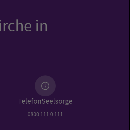
irche in
TelefonSeelsorge
0800 111 0 111