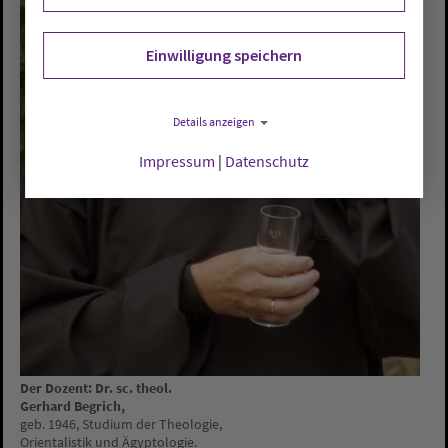
Einwilligung speichern
Details anzeigen
Impressum
|
Datenschutz
Der Dozent: Dr. sc. theol.
Gerhard Begrich,
geb. 1946, Studium der Theologie,
Orientalistik und Ägyptologie.