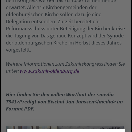
dem Kongress werden bis zu 1.000 Teilnehmende
erwartet. Alle 117 Kirchengemeinden der
oldenburgischen Kirche sollen dazu je eine
Delegation entsenden. Zurzeit bereitet ein
Reformausschuss unter Beteiligung der Kirchenkreise
die Tagung vor. Das genaue Konzept wird der Synode
der oldenburgischen Kirche im Herbst dieses Jahres
vorgestellt.
Weitere Informationen zum Zukunftskongress finden Sie
unter:
www.zukunft-oldenburg.de
Hier finden Sie den vollen Wortlaut der <media
7541>Predigt von Bischof Jan Janssen</media> im
Format PDF.