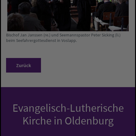
Bischof Jan Janssen (re.) und Seemannspastor Peter Sicking (li.)
beim Seefahrergottesdienst in Voslapp.
Zurück
Evangelisch-Lutherische
Kirche in Oldenburg