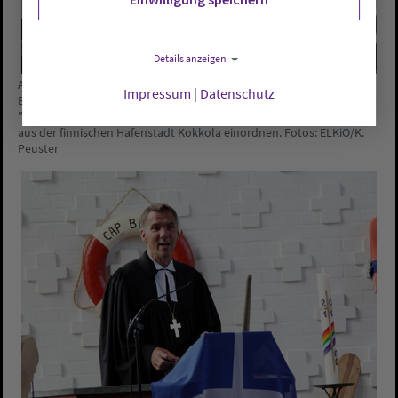
Details anzeigen
Anhand der Reste eines Ruderblatts legte Bischof Janssen den
Impressum
|
Datenschutz
Bibeltext aus. Mithilfe der erhaltenen Buchstaben auf dem Ruder:
"LAHNA KOKKOLA FINLAND" konnte Janssen es als Bootszubehör
aus der finnischen Hafenstadt Kokkola einordnen. Fotos: ELKiO/K.
Peuster