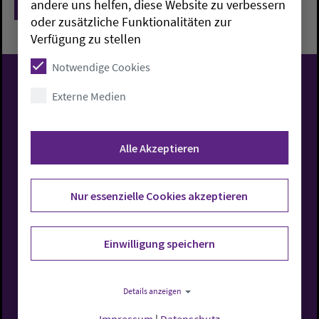
Zurück
andere uns helfen, diese Website zu verbessern
oder zusätzliche Funktionalitäten zur
Verfügung zu stellen
Notwendige Cookies
Evangelisch-Lutherische
Externe Medien
Kirche in Oldenburg
Alle Akzeptieren
Nur essenzielle Cookies akzeptieren
Rufen Sie uns an
Einwilligung speichern
0441 7701-0
Details anzeigen