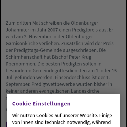
Zum dritten Mal schreiben die Oldenburger
Johanniter im Jahr 2007 einen Predigtpreis aus. Er
wird am 3. November in der Oldenburger
Garnisonkirche verliehen. Zusätzlich wird der Preis
der Predigttags-Gemeinde ausgeschrieben. Die
Schirmherrschaft hat Bischof Peter Krug
übernommen. Die besten Predigten sollen in
besonderen Gemeindegottesdiensten am 1. oder 15.
Juli gefunden werden. Einsendeschluss ist der 1.
September. Predigtwettbewerbe wurden bisher in
keiner anderen evangelischen Landeskirche
durchgeführt.
Cookie Einstellungen
Weitere Info unter
www.predigttag.de
Wir nutzen Cookies auf unserer Website. Einige
von ihnen sind technisch notwendig, während