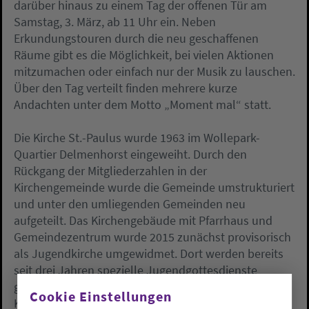
darüber hinaus zu einem Tag der offenen Tür am
Samstag, 3. März, ab 11 Uhr ein. Neben
Erkundungstouren durch die neu geschaffenen
Räume gibt es die Möglichkeit, bei vielen Aktionen
mitzumachen oder einfach nur der Musik zu lauschen.
Über den Tag verteilt finden mehrere kurze
Andachten unter dem Motto „Moment mal“ statt.
Die Kirche St.-Paulus wurde 1963 im Wollepark-
Quartier Delmenhorst eingeweiht. Durch den
Rückgang der Mitgliederzahlen in der
Kirchengemeinde wurde die Gemeinde umstrukturiert
und unter den umliegenden Gemeinden neu
aufgeteilt. Das Kirchengebäude mit Pfarrhaus und
Gemeindezentrum wurde 2015 zunächst provisorisch
als Jugendkirche umgewidmet. Dort werden bereits
seit drei Jahren spezielle Jugendgottesdienste
gefeiert und fünf der Hauptamtlichen des
Cookie Einstellungen
Kirchenkreis-Jugenddienstes haben dort ihren