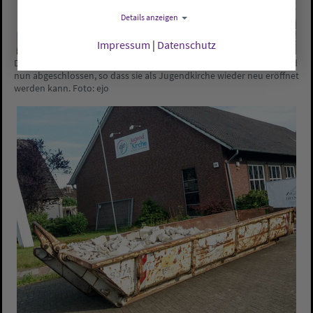
Details anzeigen
Impressum
|
Datenschutz
Die Umbaumaßnahmen in der St.-Paulus Kirche in Delmenhorst sind
nun abgeschlossen, so dass sie als Jugendkirche wieder neu eröffnet
werden kann. Foto: ejo