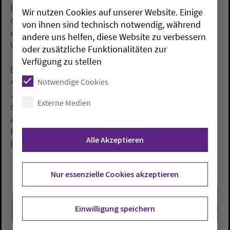
Dienstsitz. Etwa 50 Ehrenamtliche engagieren sich für
Wir nutzen Cookies auf unserer Website. Einige
das Projekt, zu dem unter anderem neben einer Band
von ihnen sind technisch notwendig, während
eine Technikgruppe mit ausgefeilter Ausrüstung für
andere uns helfen, diese Website zu verbessern
Veranstaltungen gehört.
oder zusätzliche Funktionalitäten zur
Verfügung zu stellen
Die oldenburgische Kirche hat dieses Projekt mit
440.000 Euro gefördert. Bundesweit gibt es rund 260
Notwendige Cookies
Jugendkirchen. Die Besonderheit in Delmenhorst ist,
Externe Medien
dass die Jugendkirche über ihre Räumlichkeiten
alleine verfügen kann und nicht mit einer
Kirchengemeinde teilen muss. Dieses ist im
Alle Akzeptieren
bundesweiten Vergleich eher die Ausnahme.
Nur essenzielle Cookies akzeptieren
Einwilligung speichern