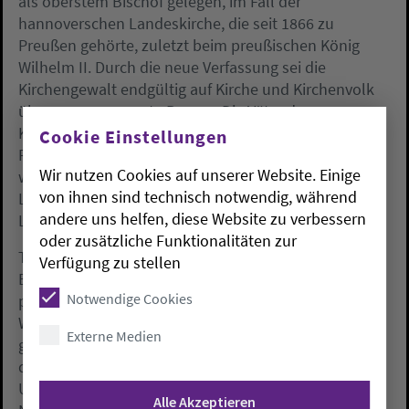
als oberstem Bischof gelegen, im Fall der
hannoverschen Landeskirche, die seit 1866 zu
Preußen gehörte, zuletzt beim preußischen König
Wilhelm II. Durch die neue Verfassung sei die
Kirchengewalt endgültig auf Kirche und Kirchenvolk
übergegangen, sagte Basse. «Die Väter der
Kirchenverfassung suchten Halt in staatlichen
Cookie Einstellungen
Prinzipien wie Repräsentation und Demokratie.» So
Wir nutzen Cookies auf unserer Website. Einige
werde auch das neu eingerichtete Amt des
von ihnen sind technisch notwendig, während
Landesbischofs bis heute per Wahl durch die
andere uns helfen, diese Website zu verbessern
Landessynode besetzt.
oder zusätzliche Funktionalitäten zur
Tatsächlich hatte die Arbeit der Synoden nach Basses
Verfügung zu stellen
Einschätzung bis in die 1930er Jahre «fast schon
Notwendige Cookies
parlamentarischen Charakter». Insofern sei in der
Weimarer Republik die Bezeichnung dieses
Externe Medien
gesetzgebenden Organs als «Kirchenparlament»
durchaus treffend gewesen. Doch nach der
Unterwanderung weiter Teile der Kirchen durch die
Alle Akzeptieren