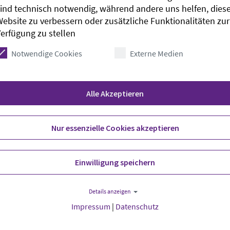
ind technisch notwendig, während andere uns helfen, dies
ebsite zu verbessern oder zusätzliche Funktionalitäten zur
erfügung zu stellen
Notwendige Cookies
Externe Medien
its- und Sozialausschusses des Deutschen
Alle Akzeptieren
trednerin beim 31. «Abend der Begegnung» der
 Kirche in Deutschland
Nur essenzielle Cookies akzeptieren
en von Kirchen und Wohlfahrtsverbänden in
e Diakonie am Donnerstag mitteilte.
Einwilligung speichern
ie Diakonie und der Bischof der Evangelisch-
en, mehr als 200 Gäste aus Politik, Wirtschaft,
Details anzeigen
en, wie die Diakonie mitteilte. Dabei gibt das
Impressum
|
Datenschutz
Arbeit.