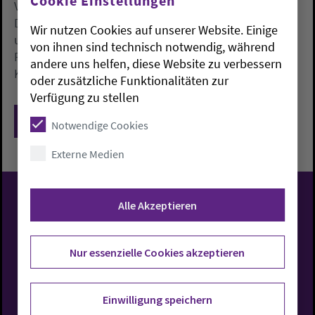
Cookie Einstellungen
Versorgungsquote von 35 Prozent erreicht werden.
Die Evangelisch-Lutherische Kirche in Oldenburg
Wir nutzen Cookies auf unserer Website. Einige
unterhält 110 Kindertagesstätten mit rund 10 500
von ihnen sind technisch notwendig, während
Plätzen. Davon werden bisher wenige Plätze für
andere uns helfen, diese Website zu verbessern
Kinder unter drei Jahren vorgehalten.
oder zusätzliche Funktionalitäten zur
Verfügung zu stellen
Zurück
Notwendige Cookies
Externe Medien
Alle Akzeptieren
Evangelisch-Lutherische
Kirche in Oldenburg
Nur essenzielle Cookies akzeptieren
Einwilligung speichern