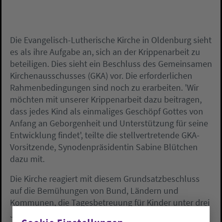
Die Evangelisch-Lutherische Kirche in Oldenburg sieht
es als ihre Aufgabe an, sich an der Krippenarbeit zu
beteiligen. Dies sieht ein Beschluss des Gemeinsamen
Kirchenausschusses (GKA) vor. Die erforderlichen
Rahmenbedingungen sind noch zu erarbeiten. 'Wir
möchten mit unserer Krippenarbeit dazu beitragen,
dass jedes Kind als einmaliges Geschöpf Gottes von
Anfang an Geborgenheit und Unterstützung für seine
Entwicklung findet', teilte die stellvertretende GKA-
Vorsitzende, Synodenpräsidentin Sabine Blütchen
dazu mit.
Die Kirche reagiert mit diesem Grundsatzbeschluss
auf die Bemühungen von Bund, Ländern und
Kommunen, die Tagesbetreuung für Kinder unter drei
Jahren auszubauen. Bis 2013 soll eine