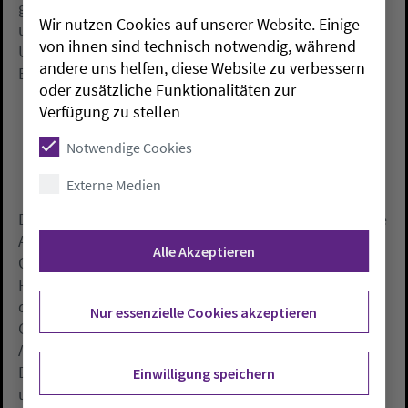
gerecht. Nötig seien «akzeptierte Toleranzflächen»
Wir nutzen Cookies auf unserer Website. Einige
und Orte, an denen sie sich aufhalten und soziale
von ihnen sind technisch notwendig, während
Unterstützung sowie medizinische Versorgung und
andere uns helfen, diese Website zu verbessern
Beratung erhalten könnten.
oder zusätzliche Funktionalitäten zur
Verfügung zu stellen
Notwendige Cookies
Externe Medien
Der von der Bundesregierung angekündigte nationale
Aktionsplan zur Überwindung von Wohnungs- und
Alle Akzeptieren
Obdachlosigkeit bis 2030 sei ein Schritt in die richtige
Richtung, sagte Röhr. Die soziale Ausgrenzung auf
dem Wohnungsmarkt, in Arbeit, Bildung, und
Nur essenzielle Cookies akzeptieren
Gesundheit müsse beendet werden. «Ein nationaler
Aktionsplan muss alle diese unterschiedlichen
Dimensionen der fehlenden Teilhabe berücksichtigen
Einwilligung speichern
und Perspektiven schaffen.» Der Verein für Innere