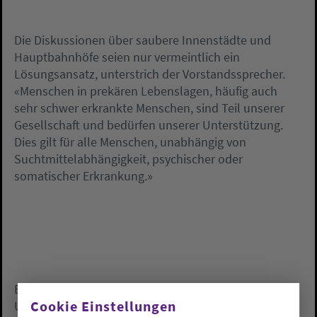
Die Diskussionen über saubere Innenstädte und
Hauptbahnhöfe seien nur vermeintlich ein
Lösungsansatz, unterstrich der Vorstandssprecher.
«Menschen in prekären Lebenslagen, häufig auch
sehr schwer erkrankte Menschen, sind Teil unserer
Gesellschaft und bedürfen unserer Unterstützung.
Dies gilt für alle Menschen, unabhängig von
Suchtmittelabhängigkeit, psychischer oder
somatischer Erkrankung.»
Eine reine Vertreibungspolitik werde den
Cookie Einstellungen
Unterstützungsbedarfen dieser Menschen nicht