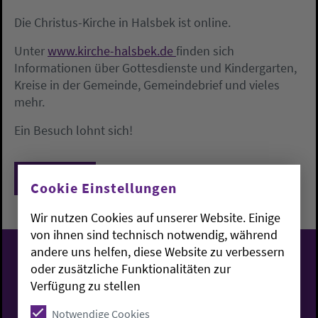
Die Christus-Kirche in Halsbek ist online.
Unter
www.kirche-halsbek.de
finden sich
Informationen über Gottesdienste und Kindergarten,
Kreise in der Gemeinde, Gemeindebrief und vieles
mehr.
Ein Besuch lohnt sich!
Zurück
Cookie Einstellungen
Wir nutzen Cookies auf unserer Website. Einige
von ihnen sind technisch notwendig, während
andere uns helfen, diese Website zu verbessern
oder zusätzliche Funktionalitäten zur
Evangelisch-Lutherische
Verfügung zu stellen
Kirche in Oldenburg
Notwendige Cookies