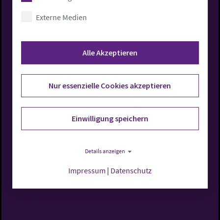
Externe Medien
Rufen Sie uns an
Alle Akzeptieren
0441 7701-0
Nur essenzielle Cookies akzeptieren
Einwilligung speichern
Schreiben Sie uns
Details anzeigen
Nachricht schreiben
Impressum
|
Datenschutz