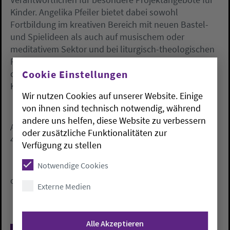
Kinder. Angelika Pfeiler bietet dabei sowohl
Fortbildung im kreativen Bereich mit neuen Bastel-
und Spielideen als auch auf musischem oder
meditativem Sektor und bei liturgisch-theologischen
Fragestellungen. Schließlich ist sie nicht zuletzt bei
Cookie Einstellungen
der Beratung und Begleitung von Kindern in
Krisensituationen Ansprechpartnerin.
Wir nutzen Cookies auf unserer Website. Einige
von ihnen sind technisch notwendig, während
andere uns helfen, diese Website zu verbessern
Anfragen bitte an Angelika Pfeiler, Tel.: 04 41 / 7701-
oder zusätzliche Funktionalitäten zur
403, Email 'angelika.pfeiler@ejomail.de'.
Verfügung zu stellen
Notwendige Cookies
oeh
Externe Medien
Alle Akzeptieren