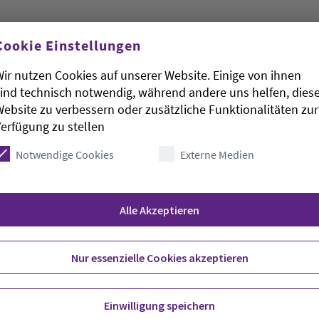
Cookie Einstellungen
rtbildungsinitiative fort: Nach der Neuordnung der
ung für Pastorinnen und Pastoren in den ersten
ir nutzen Cookies auf unserer Website. Einige von ihnen
tematischen Fortbildung für Pfarrerinnen und
ind technisch notwendig, während andere uns helfen, dies
 erstmals ein gemeinsames Programm für
ebsite zu verbessern oder zusätzliche Funktionalitäten zur
erfügung zu stellen
ierte Pfarrerinnen und Pfarrer', unterstreicht
Notwendige Cookies
Externe Medien
 die zentrale Bedeutung dieses
gelisch-Lutherische Kirche auch investiert: 63 500
r Fortbildungskurse ausgegeben. Das Angebot
Alle Akzeptieren
n, die schon länger als fünf Jahre im Amt sind,
ittel erreicht.
 jüngeren als auch die älteren Pfarrerinnen und
Nur essenzielle Cookies akzeptieren
chten die zuständigen Beauftragten Torsten
usch neuer Ideen und nützlicher Erfahrungswerte
Einwilligung speichern
 der täglichen Gemeindearbeit anbahnen und so die