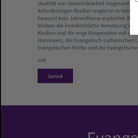
Qualität von Gemeindearbeit insgesamt sic
Anforderungen flexibel reagieren zu könn
bewusst kein Jahresthema erarbeitet. Wesen
bleiben die innerkirchliche Vernetzung etw
Kindern und die enge Kooperation mit der 
Hannovers, der Evangelisch-Lutherischen 
Evangelischen Kirche und der Evangelische
oeh
Zurück
Evangel