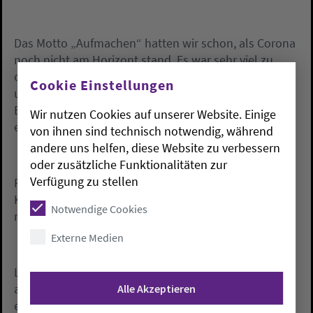
Das Motto „Aufmachen“ hatten wir schon, als Corona
noch nicht am Horizont stand. Es war sehr viel zu
organisieren, die Musikerinnen und Musiker, Bands
Cookie Einstellungen
und Chöre gemischt aus ganz Niedersachsen und
Bremen. Es ist unser Chorfest, zum ersten Mal mit
Wir nutzen Cookies auf unserer Website. Einige
einem Kirchenmusikfest zusammen.“
von ihnen sind technisch notwendig, während
andere uns helfen, diese Website zu verbessern
oder zusätzliche Funktionalitäten zur
Verfügung zu stellen
Parallel findet am Samstagvormittag das
Kindersingfest in der BBS 3 mit Singen und
Notwendige Cookies
musikalischen Workshops statt.
Externe Medien
Landesposaunenwart Christian Strohmann schaute
am Freitagnachmittag auch schon einmal bei den
Alle Akzeptieren
ersten Proben kurz vorbei und bespricht noch einige