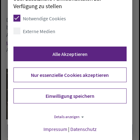
Verfügung zu stellen
Notwendige Cookies
Die Gesamtkosten für die Tour mit Kirchentagseintritt
betragen 209 Euro, ermäßigt 169 Euro. Näheres und
Externe Medien
Anmeldungen bei Pastor Udo Dreyer, unter
udo.dreyer@gmx.de
oder Tel. 04484-359.
Anmeldeschluss ist der 12. Februar.
Alle Akzeptieren
Nur essenzielle Cookies akzeptieren
Einwilligung speichern
Details anzeigen
Impressum
|
Datenschutz