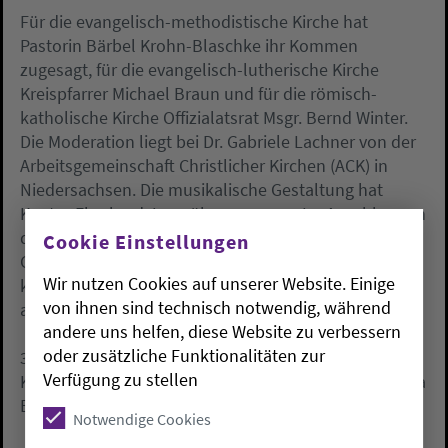
Für die evangelisch-methodistische Kirche hat
Pastorin Bärbel Krohn-Blaschke ihr Kommen
zugesagt, für die evangelisch-lutherische Kirche
Kreispfarrer Michael Braun und für die römisch-
katholische Kirche Offizialatsrat Msgr. Bernd Winter.
Die Moderation liegt bei Dr. Gabriele Lachner von der
Arbeitsgemeinschaft Christlicher Kirchen (ACK) in
Niedersachsen. Die musikalische Gestaltung hat
Kantor Eberhard Jung übernommen. Im Anschluss an
das Podiumsgespräch feiern die Gäste mit der
Cookie Einstellungen
Gemeinde eine ökumenische Andacht. Der Abend
Wir nutzen Cookies auf unserer Website. Einige
klingt dann mit einem Beisammensein mit Imbiss
von ihnen sind technisch notwendig, während
aus.
andere uns helfen, diese Website zu verbessern
oder zusätzliche Funktionalitäten zur
31. Oktober 2018, 17 Uhr
Verfügung zu stellen
Klosterkirche Vechta, Franziskanerplatz, 49377 Vechta
Eintritt frei
Notwendige Cookies