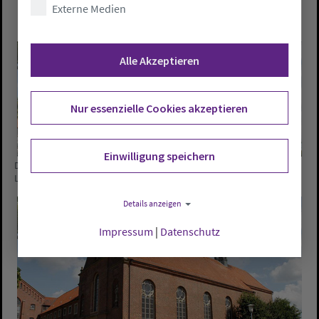
Externe Medien
Alle Akzeptieren
Nur essenzielle Cookies akzeptieren
Einwilligung speichern
Die Klosterkirche in Vechta - die einzige Simultankirche im Besitz des
Landes Niedersachsen.
Foto: ELKiO/D.-M. Grötzsch
Details anzeigen
Impressum
|
Datenschutz