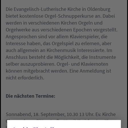
Die Evangelisch-Lutherische Kirche in Oldenburg
bietet kostenlose Orgel-Schnupperkurse an. Dabei
werden in verschiedenen Kirchen Orgeln und
Orgelwerke aus verschiedenen Epochen vorgestellt.
Angesprochen sind vor allem Klavierspieler, die
Interesse haben, das Orgelspiel zu erlernen, aber
auch allgemein an Kirchenmusik Interessierte. Im
Anschluss besteht die Möglichkeit, die Instrumente
selber auszuprobieren. Orgel- und Klaviernoten
können mitgebracht werden. Eine Anmeldung ist
nicht erforderlich.
Die nächsten Termine:
Sonnabend, 18. September, 10.30 13 Uhr. Ev. Kirche
Cloppenburg, Ritterstraße 11 mit Kreiskantor Jürgen
Löbbecke;