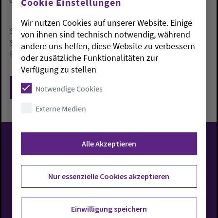
Cookie Einstellungen
Wir nutzen Cookies auf unserer Website. Einige
Sonnabend, 25. September, 10.30  13 Uhr,
von ihnen sind technisch notwendig, während
Schlosskirche Varel mit Kreiskantor Thomas Meyer-
andere uns helfen, diese Website zu verbessern
Bauer
oder zusätzliche Funktionalitäten zur
Verfügung zu stellen
Zurück
Notwendige Cookies
Externe Medien
Alle Akzeptieren
Evangelisch-Lutherische
Kirche in Oldenburg
Nur essenzielle Cookies akzeptieren
Einwilligung speichern