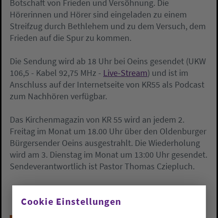
Botschaft von Frieden und Versöhnung. Die
Hörerinnen und Hörer sind eingeladen zu einem
Streifzug durch Bethlehem und zu dem Versuch, dem
Frieden auf die Spur zu kommen.
Die Sendung wird ab 18 Uhr bei Oeins gesendet (UKW
106,5 - Kabel 92,75 MHz -
Live-Stream
) und ist im
Anschluss auf der Internetseite von KR55 als Podcast
zum Nachhören verfügbar.
Das Kirchenmagazin von KR 55 wird an jedem 2.
Freitag im Monat um 18.00 Uhr über den Oldenburger
Bürgersender Oeins ausgestrahlt. Die Wiederholung
wird am 3. Dienstag im Monat um 13:00 Uhr gesendet.
Sendeverantwortlich ist Pastor Thomas Cziepluch.
Cookie Einstellungen