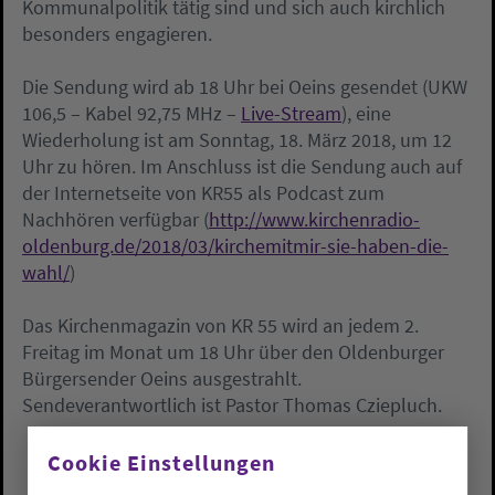
Kommunalpolitik tätig sind und sich auch kirchlich
besonders engagieren.
Die Sendung wird ab 18 Uhr bei Oeins gesendet (UKW
106,5 – Kabel 92,75 MHz –
Live-Stream
), eine
Wiederholung ist am Sonntag, 18. März 2018, um 12
Uhr zu hören. Im Anschluss ist die Sendung auch auf
der Internetseite von KR55 als Podcast zum
Nachhören verfügbar (
http://www.kirchenradio-
oldenburg.de/2018/03/kirchemitmir-sie-haben-die-
wahl/
)
Das Kirchenmagazin von KR 55 wird an jedem 2.
Freitag im Monat um 18 Uhr über den Oldenburger
Bürgersender Oeins ausgestrahlt.
Sendeverantwortlich ist Pastor Thomas Cziepluch.
Cookie Einstellungen