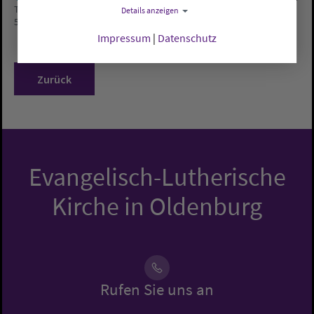
Tim Harms und Michael Schilling sind zu Gast beim Kirchenradio KR
Details anzeigen
55.
Bild: KR55
Impressum
|
Datenschutz
Zurück
Evangelisch-Lutherische
Kirche in Oldenburg
Rufen Sie uns an