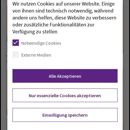
Wir nutzen Cookies auf unserer Website. Einige
von ihnen sind technisch notwendig, während
andere uns helfen, diese Website zu verbessern
oder zusätzliche Funktionalitäten zur
Verfügung zu stellen
Notwendige Cookies
Externe Medien
Tim Harms und Michael Schilling sind zu Gast beim Kirchenradio KR
55.
Bild: KR55
Alle Akzeptieren
Nur essenzielle Cookies akzeptieren
Einwilligung speichern