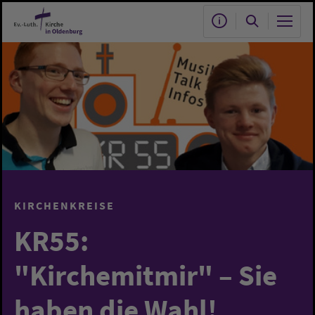
Zum Hauptinhalt springen
KIRCHENKREISE
KR55:
"Kirchemitmir" – Sie
haben die Wahl!