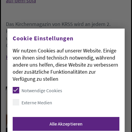
auf-dem-sofa
Das Kirchenmagazin von KR55 wird an jedem 2.
Freitag im Monat um 18.00 Uhr und jeden 4. Sonntag
Cookie Einstellungen
um 13 Uhr über den Oldenburger Bürgersender
Oldenburg Eins
gesendet.
Wir nutzen Cookies auf unserer Website. Einige
KR55 - Kirchenradio Oldenburg
von ihnen sind technisch notwendig, während
andere uns helfen, diese Website zu verbessern
oder zusätzliche Funktionalitäten zur
Verfügung zu stellen
Notwendige Cookies
Externe Medien
Alle Akzeptieren